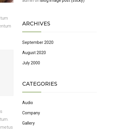
admin
on
Blog image post (sticky)
ntum
ARCHIVES
mentum
September 2020
August 2020
July 2000
CATEGORIES
Audio
us
Company
ntum.
Gallery
t metus