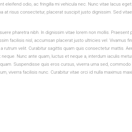
t eleifend odio, ac fringilla mi vehicula nec. Nunc vitae lacus eget
at risus consectetur, placerat suscipit justo dignissim. Sed vitae
suere pharetra nibh. In dignissim vitae lorem non mollis. Praesent 
sim facilisis nisl, accumsan placerat justo ultricies vel. Vivamus fi
i a rutrum velit. Curabitur sagittis quam quis consectetur mattis. A
et neque. Nunc ante quam, luctus et neque a, interdum iaculis metu
ula quam. Suspendisse quis eros cursus, viverra urna sed, commodo
m, viverra facilisis nunc. Curabitur vitae orci id nulla maximus max