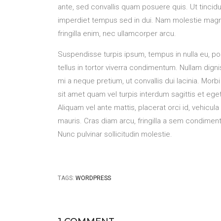
ante, sed convallis quam posuere quis. Ut tincidun
imperdiet tempus sed in dui. Nam molestie magna 
fringilla enim, nec ullamcorper arcu.
Suspendisse turpis ipsum, tempus in nulla eu, po
tellus in tortor viverra condimentum. Nullam dignis
mi a neque pretium, ut convallis dui lacinia. Morb
sit amet quam vel turpis interdum sagittis et eg
Aliquam vel ante mattis, placerat orci id, vehic
mauris. Cras diam arcu, fringilla a sem condimentu
Nunc pulvinar sollicitudin molestie.
TAGS:
WORDPRESS