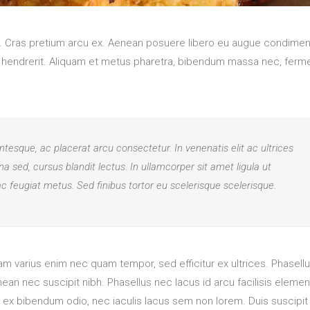
isl. Cras pretium arcu ex. Aenean posuere libero eu augue condime
s hendrerit. Aliquam et metus pharetra, bibendum massa nec, fer
tesque, ac placerat arcu consectetur. In venenatis elit ac ultrices
urna sed, cursus blandit lectus. In ullamcorper sit amet ligula ut
ac feugiat metus. Sed finibus tortor eu scelerisque scelerisque.
tiam varius enim nec quam tempor, sed efficitur ex ultrices. Phasell
an nec suscipit nibh. Phasellus nec lacus id arcu facilisis eleme
at ex bibendum odio, nec iaculis lacus sem non lorem. Duis suscipi