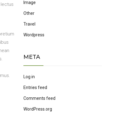
Image
 lectus
Other
Travel
pretium
Wordpress
nibus
enean
META
s.
imus.
Log in
Entries feed
Comments feed
WordPress.org